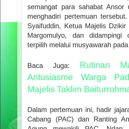
semangat para sahabat Ansor 
menghadiri pertemuan tersebut
Syaifuddin, Ketua Majelis Dzik
Margomulyo, dan didampingi o
terpilih melalui musyawarah pada 
Rutinan M
Baca Juga:
Antusiasme Warga Pada
Majelis Taklim Baiturrohm
Dalam pertemuan ini, hadir jaj
Cabang (PAC) dan Ranting Ans
Agung mewakili PAC, Ndan G