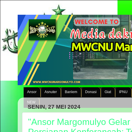
Ansor
Asnuter
Banlem
Donasi
Giat
IPNU
NEW
SENIN, 27 MEI 2024
"Ansor Margomulyo Gela
Persiapan Konferancab: T