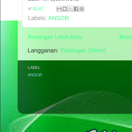
at
01.47
Labels:
ANSOR
Postingan Lebih Baru
Bera
Langganan:
Postingan (Atom)
LABEL
ANSOR